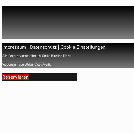
Impressum
|
Datenschutz
|
Cookie Einstellungen
Alle Rechte vorbehalten. © Strike Bowling Diner
Webdesign von WeisundWeisMedia
Reservieren